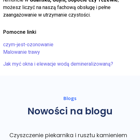
czy potrzebujesz
sprzątania apartamentów
, regularnego
sprzątania mieszkania czy kompleksowej usługi po
remoncie w
Gdańsku, Gdyni, Sopocie czy Tczewie
,
możesz liczyć na naszą fachową obsługę i pełne
zaangażowanie w utrzymanie czystości.
Pomocne linki
czym-jest-ozonowanie
Malowanie trawy
Jak myć okna i elewacje wodą demineralizowaną?
Blogs
Nowości na blogu