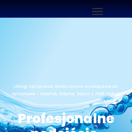
Wszystkie usługi
sprzątania
Usługi sprzątania: Nowoczesne rozwiązania do
sprzątania – Gdańsk, Gdynia, Sopot | AGB-Usługi
Profesjonalne