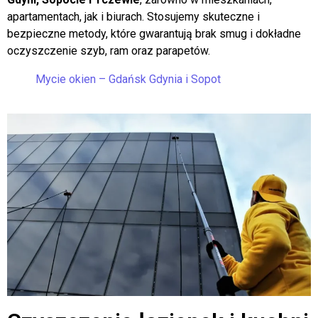
sposób poprawiają estetykę wnętrza i wprowadzają więcej
światła. W AGB-Usługi wykonujemy
mycie okien w Gdańsku,
Gdyni, Sopocie i Tczewie
, zarówno w mieszkaniach,
apartamentach, jak i biurach. Stosujemy skuteczne i
bezpieczne metody, które gwarantują brak smug i dokładne
oczyszczenie szyb, ram oraz parapetów.
Mycie okien – Gdańsk Gdynia i Sopot